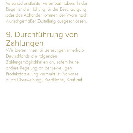
Versanddienstleister vereinbart haben. In der
Regel ist die Haftung für die Beschädigung
oder das Abhandenkommen der Ware nach
wunschgemäßer Zustellung ausgeschlossen.
9. Durchführung von
Zahlungen
Wir bieten Ihnen für Lieferungen innerhalb
Deutschlands die folgenden
Zahlungsmöglichkeiten an, sofern keine
andere Regelung an der jeweiligen
Produktdarstellung vermerkt ist: Vorkasse
durch Überweisung, Kreditkarte, Kauf auf
Rechnung sowie PayPal. Nicht jede
Zahlungsart ist für jeden Kunden und jedes
Produkt verfügbar.
Wird bei Abschluss des Kaufvertrages
Vorkasse vereinbart so ist der Kaufpreis
innerhalb von 10 Tagen nach Vertragsschluss
zur Zahlung fällig.
Lediglich für die Zahlart PayPal müssen Sie