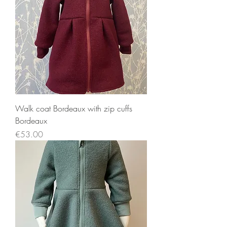
Walk coat Bordeaux with zip cuffs
Bordeaux
Price
€53.00