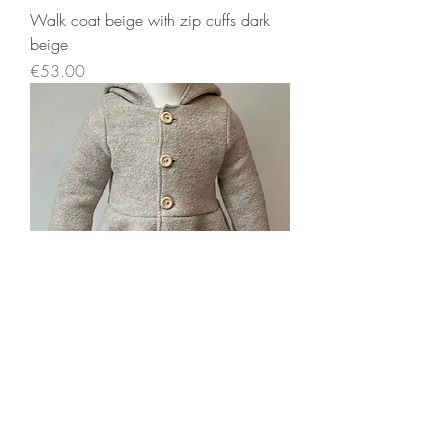
Walk coat beige with zip cuffs dark
beige
Price
€53.00
Walk coat light beige mottled with
buttons cuffs light beige
Price
€53.00