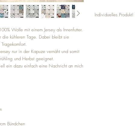
Individuelles Produkt!
Bei diesem Overall hande
00% Wolle mit einem Jersey als Innenfutter.
individuell gestalten kö
ür die kühleren Tage. Dabei bleibt sie
Wünschen gefertigt! Geb
Bestellung mit an.
n Tragekomfort.
r Jersey nur in der Kapuze vernäht und somit
Frühling und Herbst geeignet.
ll ein dazu einfach eine Nachricht an mich
n
10cm Bündchen