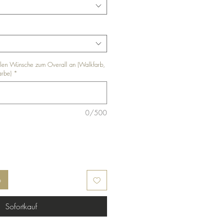
ellen Wünsche zum Overall an (Walkfarb,
arbe)
*
0/500
b
Sofortkauf