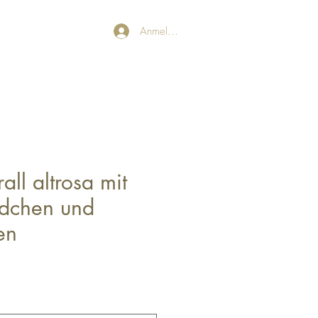
Anmelden
ll altrosa mit
dchen und
en