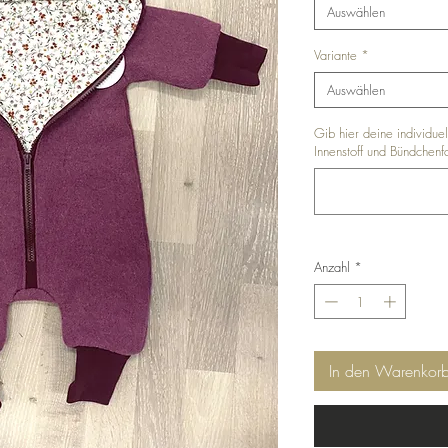
Auswählen
Variante
*
Auswählen
Gib hier deine individu
Innenstoff und Bündchenf
Anzahl
*
In den Warenkor