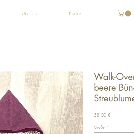
Über uns
Kontakt
Walk-Overa
beere Bün
Streublum
Preis
58,00 €
Größe
*