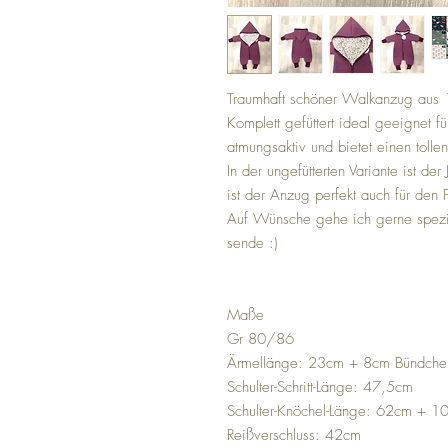
Traumhaft schöner Walkanzug aus 1
Komplett gefüttert ideal geeignet f
atmungsaktiv und bietet einen tolle
In der ungefütterten Variante ist de
ist der Anzug perfekt auch für den 
Auf Wünsche gehe ich gerne spezie
sende :)
Maße
Gr 80/86
Ärmellänge: 23cm + 8cm Bündche
Schulter-Schritt-Länge: 47,5cm
Schulter-Knöchel-Länge: 62cm + 
Reißverschluss: 42cm