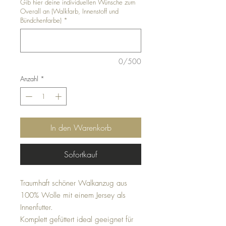
Gib hier deine individuellen Wünsche zum
Overall an (Walkfarb, Innenstoff und
Bündchenfarbe)
*
0/500
Anzahl
*
In den Warenkorb
Sofortkauf
Traumhaft schöner Walkanzug aus
100% Wolle mit einem Jersey als
Innenfutter.
Komplett gefüttert ideal geeignet für