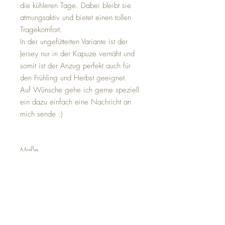
die kühleren Tage. Dabei bleibt sie
atmungsaktiv und bietet einen tollen
Tragekomfort.
In der ungefütterten Variante ist der
Jersey nur in der Kapuze vernäht und
somit ist der Anzug perfekt auch für
den Frühling und Herbst geeignet.
Auf Wünsche gehe ich gerne speziell
ein dazu einfach eine Nachricht an
mich sende :)
Maße
Gr 80/86
Ärmellänge: 23cm + 8cm Bündchen
Schulter-Schritt-Länge: 47,5cm
Schulter-Knöchel-Länge: 62cm + 10cm
Bündchen
Reißverschluss: 42cm