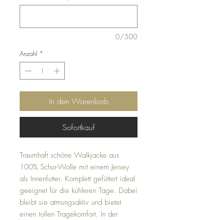
0/500
Anzahl
*
In den Warenkorb
Sofortkauf
Traumhaft schöne Walkjacke aus
100% Schur-Wolle mit einem Jersey
als Innenfutter. Komplett gefüttert ideal
geeignet für die kühleren Tage. Dabei
bleibt sie atmungsaktiv und bietet
einen tollen Tragekomfort. In der