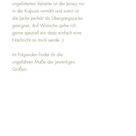
ungefütterten Variante ist der Jersey nur
in der Kapuze vernäht und somit ist
die Jacke perfekt als Übergangsjacke
geeignet. Auf Wünsche gehe ich
gerne speziell ein dazu einfach eine
Nachricht an mich sende :)
Im Folgenden findet ihr die
ungefähren Maße der jeweiligen
Größen
Die Maße sind angegeben in der
Reihenfolge
Schulterbreite - Ärmellänge (incl.
Bündchen) - SchulterSaumLänge
Gr 80: 27cm - 26cm - 35cm
Gr 86: 28cm - 29cm - 37cm
Gr 92: 29cm - 32cm - 39cm
Gr 98: 30cm - 35cm - 41cm
Gr 104: 30,5cm - 38cm - 43cm