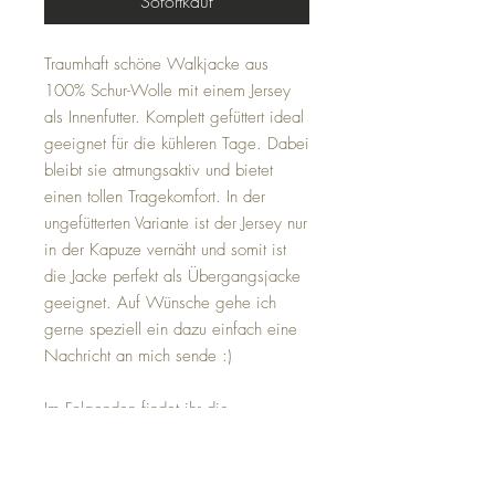
Sofortkauf
Traumhaft schöne Walkjacke aus
100% Schur-Wolle mit einem Jersey
als Innenfutter. Komplett gefüttert ideal
geeignet für die kühleren Tage. Dabei
bleibt sie atmungsaktiv und bietet
einen tollen Tragekomfort. In der
ungefütterten Variante ist der Jersey nur
in der Kapuze vernäht und somit ist
die Jacke perfekt als Übergangsjacke
geeignet. Auf Wünsche gehe ich
gerne speziell ein dazu einfach eine
Nachricht an mich sende :)
Im Folgenden findet ihr die
ungefähren Maße der jeweiligen
Größen
Die Maße sind angegeben in der