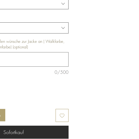
llen wünsche zur Jacke an ( Walkfarbe,
farbe) (optional)
0/500
b
Sofortkauf