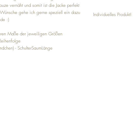
apuze vernäht und somit ist die Jacke perfekt
 Wünsche gehe ich gerne speziell ein dazu
Individuelles Produkt!
nde :)
Bei dieser Jacke hadelt e
gestalten könnt. Die Ja
ähren Maße der jeweiligen Größen
gefertigt.
Reihenfolge
Gebt die Änderungswünsc
Bündchen) - SchulterSaumLänge