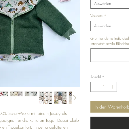
Auswählen
Variante
*
Auswählen
Gib hier deine Individue
Innenstoff sowie Bündchen
Anzahl
*
In den Warenkor
0% Schur-Wolle mit einem Jersey als
l geeignet für die kühleren Tage. Dabei bleibt
llen Tragekomfort. In der ungefütterten