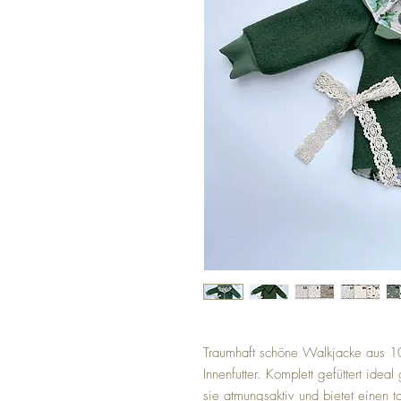
Traumhaft schöne Walkjacke aus 10
Innenfutter. Komplett gefüttert idea
sie atmungsaktiv und bietet einen to