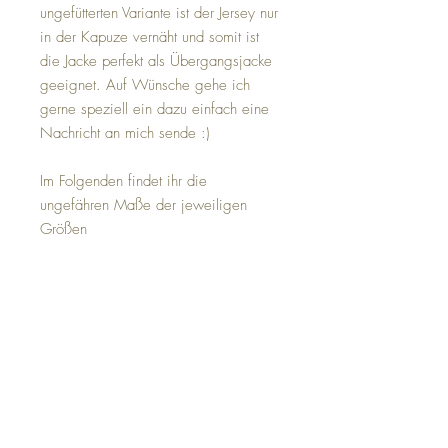
ungefütterten Variante ist der Jersey nur
in der Kapuze vernäht und somit ist
die Jacke perfekt als Übergangsjacke
geeignet. Auf Wünsche gehe ich
gerne speziell ein dazu einfach eine
Nachricht an mich sende :)
Im Folgenden findet ihr die
ungefähren Maße der jeweiligen
Größen
Die Maße sind angegeben in der
Reihenfolge
Schulterbreite - Ärmellänge (incl.
Bündchen) - SchulterSaumLänge
Gr 80: 27cm - 26cm - 35cm
Gr 86: 28cm - 29cm - 37cm
Gr 92: 29cm - 32cm - 39cm
Gr 98: 30cm - 35cm - 41cm
Gr 104: 30,5cm - 38cm - 43cm