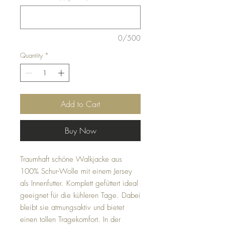
0/500
Quantity
*
Add to Cart
Buy Now
Traumhaft schöne Walkjacke aus
100% Schur-Wolle mit einem Jersey
als Innenfutter. Komplett gefüttert ideal
geeignet für die kühleren Tage. Dabei
bleibt sie atmungsaktiv und bietet
einen tollen Tragekomfort. In der