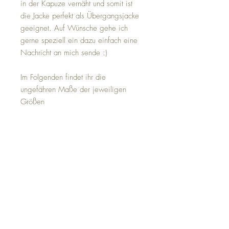
in der Kapuze vernäht und somit ist
die Jacke perfekt als Übergangsjacke
geeignet. Auf Wünsche gehe ich
gerne speziell ein dazu einfach eine
Nachricht an mich sende :)
Im Folgenden findet ihr die
ungefähren Maße der jeweiligen
Größen
Die Maße sind angegeben in der
Reihenfolge
Schulterbreite - Ärmellänge (incl.
Bündchen) - SchulterSaumLänge
Gr 80: 27cm - 26cm - 35cm
Gr 86: 28cm - 29cm - 37cm
Gr 92: 29cm - 32cm - 39cm
Gr 98: 30cm - 35cm - 41cm
Gr 104: 30,5cm - 38cm - 43cm
Gr 110: 31,5cm - 40cm - 45cm