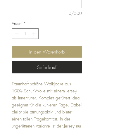
0/500
Anzahl
*
In den Warenkorb
Sofortkauf
Traumhaft schöne Walkjacke aus
100% Schur-Wolle mit einem Jersey
als Innenfutter. Komplett gefüttert ideal
geeignet für die kühleren Tage. Dabei
bleibt sie atmungsaktiv und bietet
einen tollen Tragekomfort. In der
ungefütterten Variante ist der Jersey nur