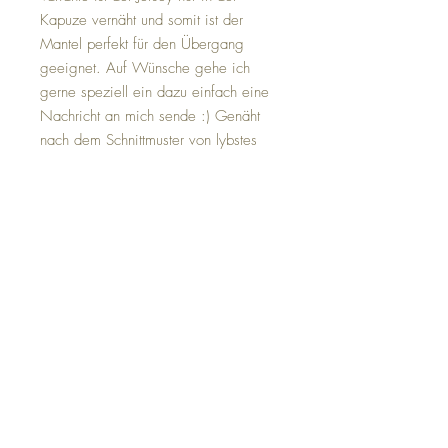
Kapuze vernäht und somit ist der
Mantel perfekt für den Übergang
geeignet. Auf Wünsche gehe ich
gerne speziell ein dazu einfach eine
Nachricht an mich sende :) Genäht
nach dem Schnittmuster von lybstes
Im Folgenden findet ihr die
ungefähren Maße der jeweiligen
Größen
Die Maße sind angegeben in der
Reihenfolge Schulterbreite -
Ärmellänge (incl. Bündchen)
Gr 80: 27cm - 26cm Gr 86: 28cm -
29cm Gr 92: 29cm - 32cm Gr 98:
30cm - 35cmGr 104: 30,5cm - 38cm
Gr 110: 31,5cm - 40cm Gr 116:
32cm - 43cm Gr 122: 34cm - 46cm