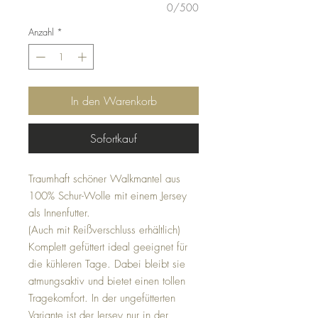
0/500
Anzahl
*
In den Warenkorb
Sofortkauf
Traumhaft schöner Walkmantel aus
100% Schur-Wolle mit einem Jersey
als Innenfutter.
(Auch mit Reißverschluss erhältlich)
Komplett gefüttert ideal geeignet für
die kühleren Tage. Dabei bleibt sie
atmungsaktiv und bietet einen tollen
Tragekomfort. In der ungefütterten
Variante ist der Jersey nur in der