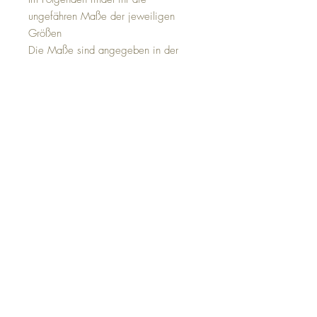
ungefähren Maße der jeweiligen
Größen
Die Maße sind angegeben in der
Reihenfolge
Schulterbreite - SchulterSaumLänge
Gr 80: 27cm - 35cm
Gr 86: 28cm - 37cm
Gr 92: 29cm - 39cm
Gr 98: 30cm - 41cm
Gr 104: 30,5cm - 43cm
Gr 110: 31,5cm - 45cm
Gr 116: 32cm - 48cm
Gr 122: 34cm - 51cm
Individuelles Produkt!
Bei dieser Jacke hadelt es sich um ein
Produkt das Ihr individuell gestalten könnt.
Die Jacke wird dann nach euren wünschen