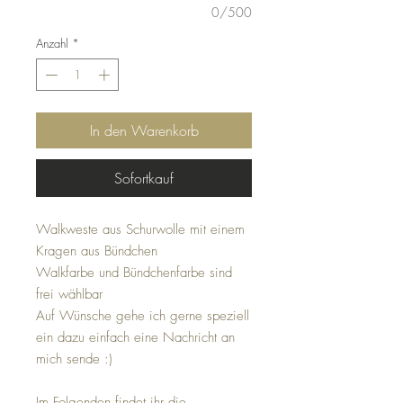
0/500
Anzahl
*
In den Warenkorb
Sofortkauf
Walkweste aus Schurwolle mit einem
Kragen aus Bündchen
Walkfarbe und Bündchenfarbe sind
frei wählbar
Auf Wünsche gehe ich gerne speziell
ein dazu einfach eine Nachricht an
mich sende :)
Im Folgenden findet ihr die