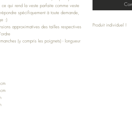
Com
 ce qui rend la veste parfaite comme veste
de répondre spécifiquement à toute demande,
e :)
Produit individuel !
sions approximatives des tailles respectives
'ordre
Cette veste est un produ
 manches (y compris les poignets) - longueur
individuellement. La vest
souhaits.
Indiquez simplement les m
commande.
 cm
 cm
m
m