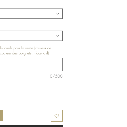
ndividuels pour la veste (couleur de
couleur des poignets). (facultatif)
0/500