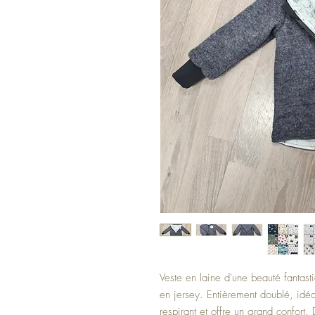
Veste en laine d'une beauté fantas
en jersey. Entièrement doublé, idéal
respirant et offre un grand confort.