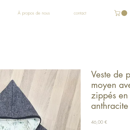
À propos de nous
contact
Veste de 
moyen ave
zippés en
anthracite
Prix
46,00 €