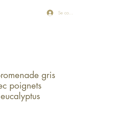
Se connecter
promenade gris
c poignets
 eucalyptus