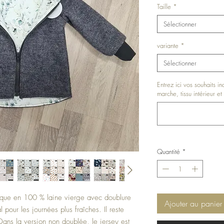
Taille
*
Sélectionner
variante
*
Sélectionner
Entrez ici vos souhaits i
marche, tissu intérieur et 
Quantité
*
tique en 100 % laine vierge avec doublure
Ajouter au panier
 pour les journées plus fraîches. Il reste
 Dans la version non doublée, le jersey est