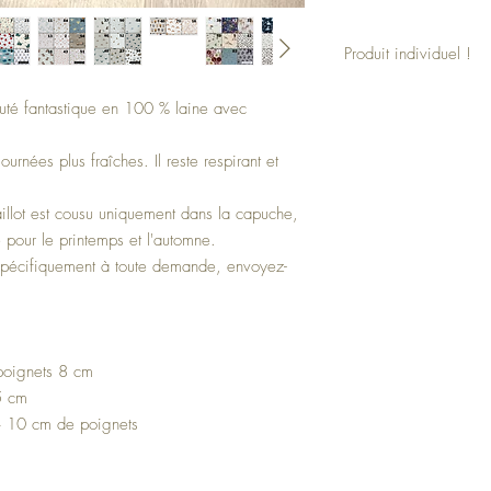
Produit individuel !
Cet ensemble est un pro
té fantastique en 100 % laine avec
individuellement. La com
vos souhaits ! Indiquez s
lors de votre commande.
urnées plus fraîches. Il reste respirant et
illot est cousu uniquement dans la capuche,
 pour le printemps et l'automne.
 spécifiquement à toute demande, envoyez-
poignets 8 cm
5 cm
+ 10 cm de poignets