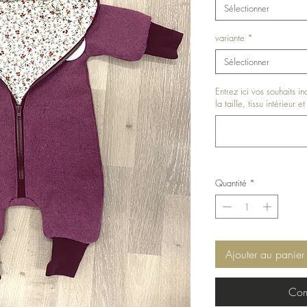
Sélectionner
variante
*
Sélectionner
Entrez ici vos souhaits i
la taille, tissu intérieur 
Quantité
*
Ajouter au panier
Com