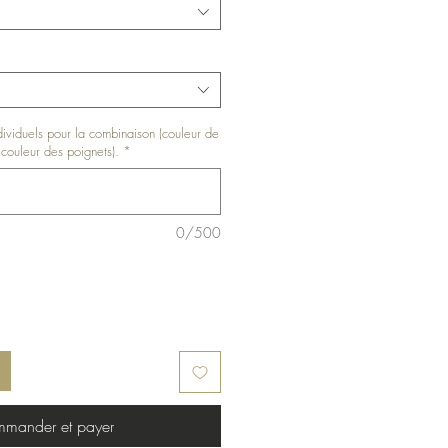
ndividuels pour la combinaison (couleur de
et couleur des poignets).
*
0/500
mander et payer