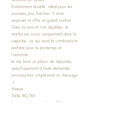
Entièrement doublé, idéal pour les
journées plus fraîches. Il reste
respirant et offre un grand confort.
Dans la version non doublée, le
maillot est cousu uniquement dans la
capuche, ce qui rend la combinaison
parfaite pour le printemps et
l'automne.
Je me ferai un plaisir de répondre
spécifiquement à toute demande,
envoyez-moi simplement un message
:)
Masse
Taille 80/86
Longueur des manches : 23 cm +
poignets 8 cm
Longueur entrejambe épaule : 47,5
cm