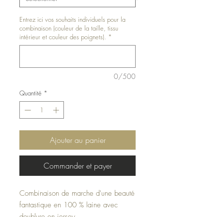
Entrez ici vos souhaits individuels pour la
combinaison (couleur de la taille, tissu
intérieur et couleur des poignets).
*
0/500
Quantité
*
Ajouter au panier
Commander et payer
Combinaison de marche d'une beauté
fantastique en 100 % laine avec
doublure en jersey.