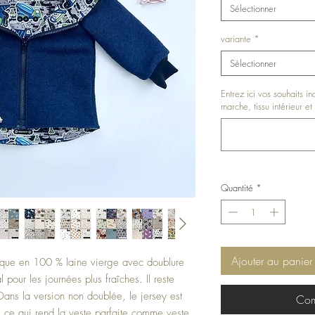
Sélectionner
variante
*
Sélectionner
Entrez ici vos souhaits i
marche, tissu intérieur et 
Quantité
*
Ajouter au panier
tique en 100 % laine vierge avec doublure
 pour les journées plus fraîches. Il reste
 Dans la version non doublée, le jersey est
Com
 ce qui rend la veste parfaite comme veste