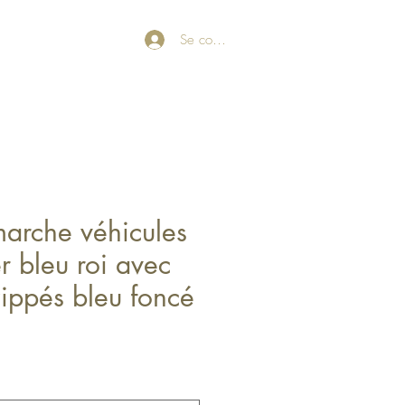
Se connecter
marche véhicules
r bleu roi avec
zippés bleu foncé