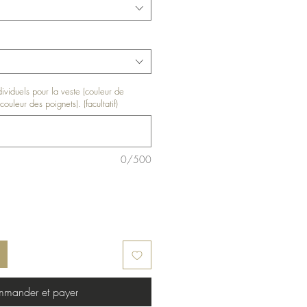
ndividuels pour la veste (couleur de
couleur des poignets). (facultatif)
0/500
mander et payer