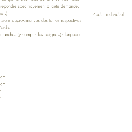
de répondre spécifiquement à toute demande,
e :)
Produit individuel !
sions approximatives des tailles respectives
Cette veste est un produ
'ordre
individuellement. La vest
 manches (y compris les poignets) - longueur
souhaits.
Indiquez simplement les m
commande.
 cm
 cm
m
m