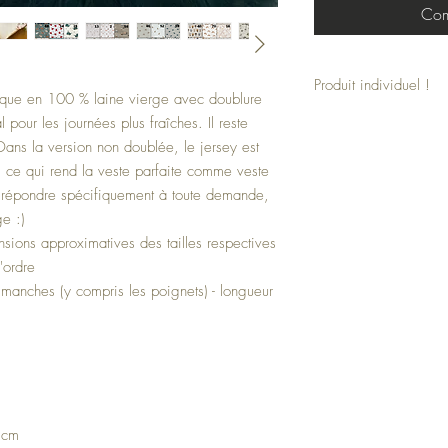
Com
Produit individuel !
tique en 100 % laine vierge avec doublure
Cette veste est un produ
 pour les journées plus fraîches. Il reste
individuellement. La vest
 Dans la version non doublée, le jersey est
souhaits.
 ce qui rend la veste parfaite comme veste
Indiquez simplement les m
de répondre spécifiquement à toute demande,
commande.
e :)
sions approximatives des tailles respectives
'ordre
 manches (y compris les poignets) - longueur
 cm