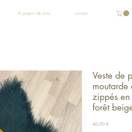
À propos de nous
contact
Veste de 
moutarde 
zippés en
forêt beig
Prix
46,00 €