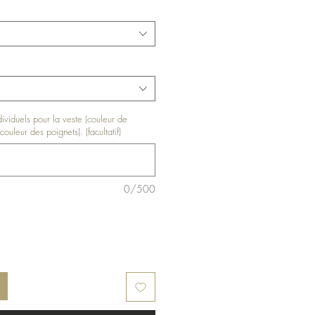
ndividuels pour la veste (couleur de
couleur des poignets). (facultatif)
0/500