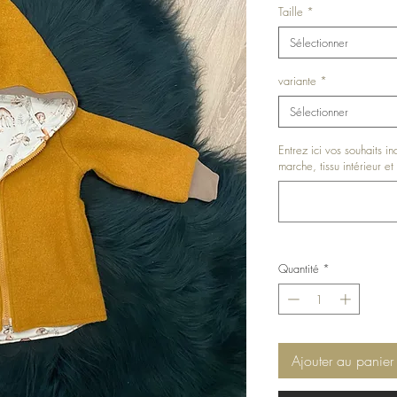
Taille
*
Sélectionner
variante
*
Sélectionner
Entrez ici vos souhaits i
marche, tissu intérieur et 
Quantité
*
Ajouter au panier