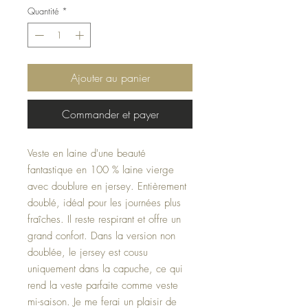
Quantité
*
Ajouter au panier
Commander et payer
Veste en laine d'une beauté
fantastique en 100 % laine vierge
avec doublure en jersey. Entièrement
doublé, idéal pour les journées plus
fraîches. Il reste respirant et offre un
grand confort. Dans la version non
doublée, le jersey est cousu
uniquement dans la capuche, ce qui
rend la veste parfaite comme veste
mi-saison. Je me ferai un plaisir de