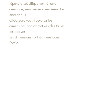
répondre spécifiquement à toute
demande, envoyez-moi simplement un
message :)
Ci-dessous vous trouverez les
dimensions approximatives des tailles
respectives
Les dimensions sont données dans
l'ordre
Largeur des épaules - longueur des
manches (y compris les poignets) -
longueur de l'ourlet des épaules
Taille 80 : 27 cm - 26 cm - 35 cm
Taille 86 : 28 cm - 29 cm - 37 cm
Taille 92 : 29 cm - 32 cm - 39 cm
Taille 98 : 30 cm - 35 cm - 41 cm
Taille 104 : 30,5 cm - 38 cm - 43 cm
Taille 110 : 31,5 cm - 40 cm - 45 cm
Taille 116 : 32 cm - 43 cm - 48 cm
Taille 122 : 34 cm - 46 cm - 51 cm