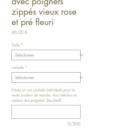
avec poignets
zippés vieux rose
et pré fleuri
Prix
46,00 €
Taille
*
variante
*
Entrez ici vos souhaits individuels pour la
veste (couleur de marche, tissu intérieur et
couleur des poignets). (facultatif)
0/500