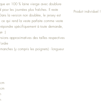
tique en 100 % laine vierge avec doublure
 pour les journées plus fraîches. Il reste
Produit individuel !
 Dans la version non doublée, le jersey est
Cette veste est un produ
 ce qui rend la veste parfaite comme veste
individuellement. La vest
de répondre spécifiquement à toute demande,
souhaits.
e :)
Indiquez simplement les m
sions approximatives des tailles respectives
commande.
'ordre
 manches (y compris les poignets) - longueur
 cm
 cm
m
m