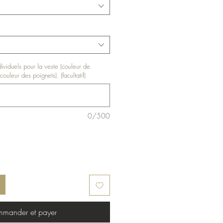
ndividuels pour la veste (couleur de
couleur des poignets). (facultatif)
0/500
mander et payer