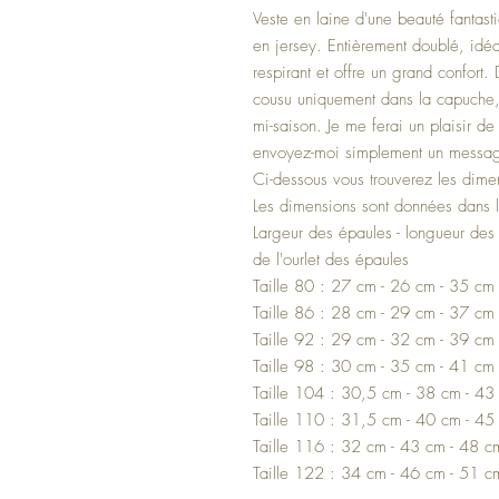
Veste en laine d'une beauté fantas
en jersey. Entièrement doublé, idéal
respirant et offre un grand confort.
cousu uniquement dans la capuche,
mi-saison. Je me ferai un plaisir 
envoyez-moi simplement un messag
Ci-dessous vous trouverez les dimen
Les dimensions sont données dans l
Largeur des épaules - longueur des
de l'ourlet des épaules
Taille 80 : 27 cm - 26 cm - 35 cm
Taille 86 : 28 cm - 29 cm - 37 cm
Taille 92 : 29 cm - 32 cm - 39 cm
Taille 98 : 30 cm - 35 cm - 41 cm
Taille 104 : 30,5 cm - 38 cm - 43
Taille 110 : 31,5 cm - 40 cm - 45
Taille 116 : 32 cm - 43 cm - 48 c
Taille 122 : 34 cm - 46 cm - 51 c