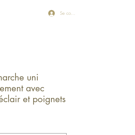
Se connecter
marche uni
lement avec
éclair et poignets