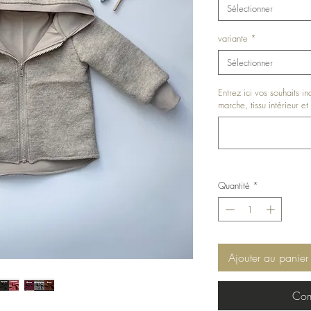
Sélectionner
variante
*
Sélectionner
Entrez ici vos souhaits i
marche, tissu intérieur et 
Quantité
*
Ajouter au panier
Com