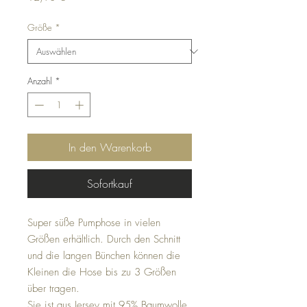
Größe
*
Anzahl
*
In den Warenkorb
Sofortkauf
Super süße Pumphose in vielen
Größen erhältlich. Durch den Schnitt
und die langen Bünchen können die
Kleinen die Hose bis zu 3 Größen
über tragen.
Sie ist aus Jersey mit 95% Baumwolle