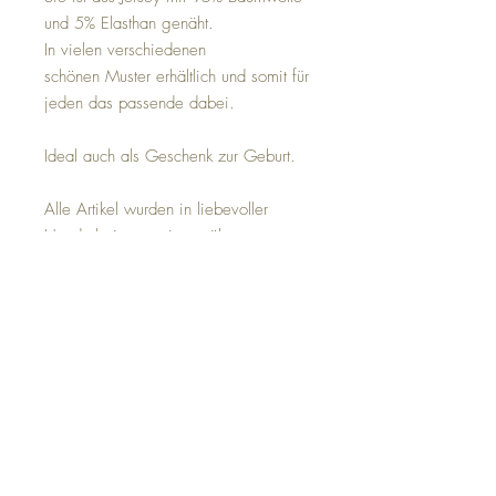
und 5% Elasthan genäht.
In vielen verschiedenen
schönen Muster erhältlich und somit für
jeden das passende dabei.
Ideal auch als Geschenk zur Geburt.
Alle Artikel wurden in liebevoller
Handarbeit von mir genäht.
Ich verwende folgende Materialien :
Jersey 95 %Baumwolle 5 %Elasthan
Bündchen 95%Baumwolle 5 %Elasthan
*Pflegehinweis* Bitte auf 30 Grad
waschen und nicht in den Trockner.