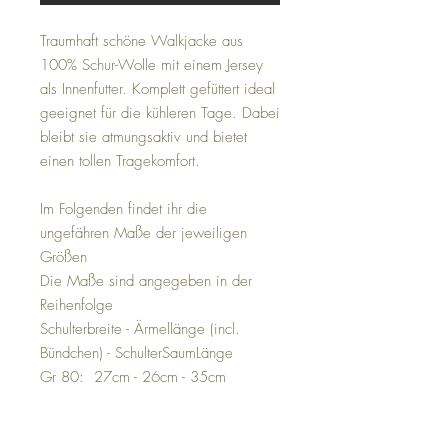
Traumhaft schöne Walkjacke aus
100% Schur-Wolle mit einem Jersey
als Innenfutter. Komplett gefüttert ideal
geeignet für die kühleren Tage. Dabei
bleibt sie atmungsaktiv und bietet
einen tollen Tragekomfort.
Im Folgenden findet ihr die
ungefähren Maße der jeweiligen
Größen
Die Maße sind angegeben in der
Reihenfolge
Schulterbreite - Ärmellänge (incl.
Bündchen) - SchulterSaumLänge
Gr 80: 27cm - 26cm - 35cm
Gr 86: 28cm - 29cm - 37cm
Gr 92: 29cm - 32cm - 39cm