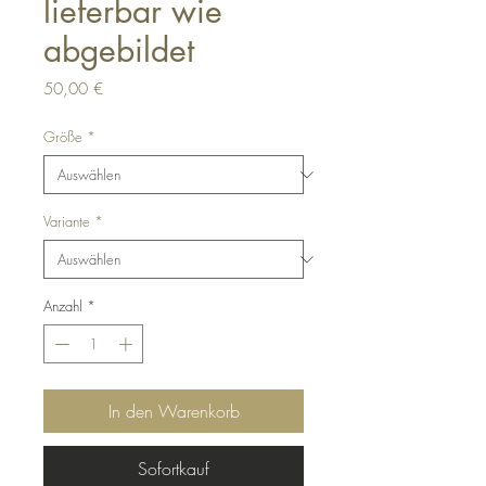
lieferbar wie
abgebildet
Preis
50,00 €
Größe
*
Variante
*
Anzahl
*
In den Warenkorb
Sofortkauf