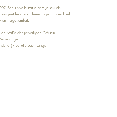
0% Schur-Wolle mit einem Jersey als
l geeignet für die kühleren Tage. Dabei bleibt
ollen Tragekomfort.
ähren Maße der jeweiligen Größen
Reihenfolge
Bündchen) - SchulterSaumLänge