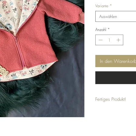
Variante
*
Auswählen
Anzahl
*
In den Warenkor
Fertiges Produkt!
Bei dieser Jacke handelt 
auf Lager haben, hier si
möglich