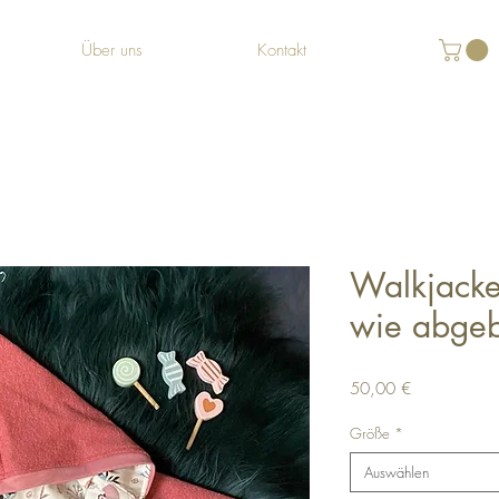
Über uns
Kontakt
Walkjacke 
wie abgeb
Preis
50,00 €
Größe
*
Auswählen