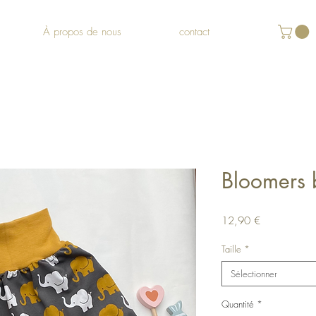
À propos de nous
contact
Bloomers
Prix
12,90 €
Taille
*
Sélectionner
Quantité
*