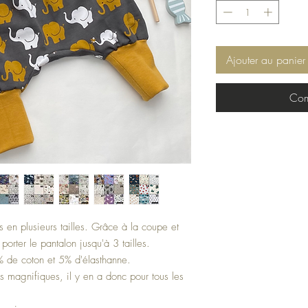
Ajouter au panier
Com
 en plusieurs tailles. Grâce à la coupe et
porter le pantalon jusqu'à 3 tailles.
5% de coton et 5% d'élasthanne.
 magnifiques, il y en a donc pour tous les