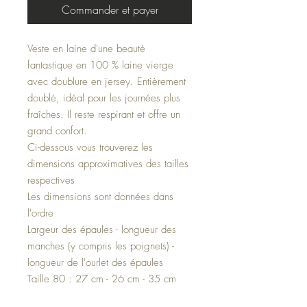
Commander et payer
Veste en laine d'une beauté
fantastique en 100 % laine vierge
avec doublure en jersey. Entièrement
doublé, idéal pour les journées plus
fraîches. Il reste respirant et offre un
grand confort.
Ci-dessous vous trouverez les
dimensions approximatives des tailles
respectives
Les dimensions sont données dans
l'ordre
Largeur des épaules - longueur des
manches (y compris les poignets) -
longueur de l'ourlet des épaules
Taille 80 : 27 cm - 26 cm - 35 cm
Taille 86 : 28 cm - 29 cm - 37 cm