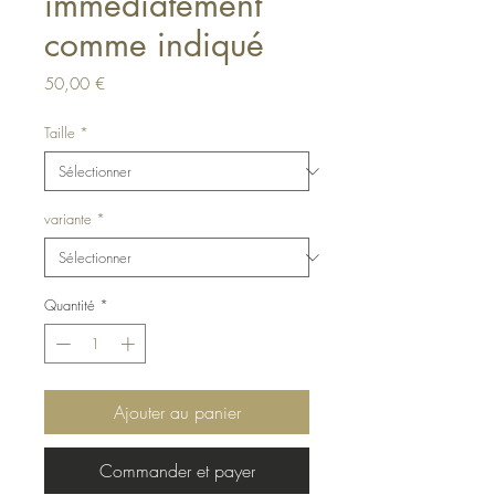
immédiatement
comme indiqué
Prix
50,00 €
Taille
*
variante
*
Quantité
*
Ajouter au panier
Commander et payer