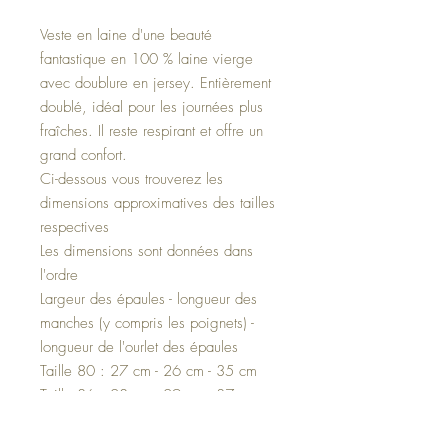
Veste en laine d'une beauté
fantastique en 100 % laine vierge
avec doublure en jersey. Entièrement
doublé, idéal pour les journées plus
fraîches. Il reste respirant et offre un
grand confort.
Ci-dessous vous trouverez les
dimensions approximatives des tailles
respectives
Les dimensions sont données dans
l'ordre
Largeur des épaules - longueur des
manches (y compris les poignets) -
longueur de l'ourlet des épaules
Taille 80 : 27 cm - 26 cm - 35 cm
Taille 86 : 28 cm - 29 cm - 37 cm
Taille 92 : 29 cm - 32 cm - 39 cm
Taille 98 : 30 cm - 35 cm - 41 cm